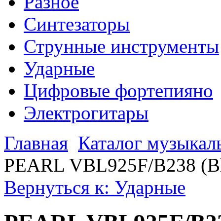
Разное
Синтезаторы
Струнные инструменты
Ударные
Цифровые фортепияно
Электрогитары
Главная
Каталог музыкал
PEARL VBL925F/B238 (Bla
Вернуться к: Ударные