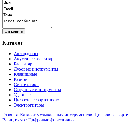
Каталог
Аккордеоны
Акустические гитары
Бас гитары
Духовые инструменты
Клавишные
Разное
Синтезаторы
Струнные инструменты
Ударные
Цифровые фортепияно
Электрогитары
Главная
Каталог музыкальных инструментов
Цифровые форт
Вернуться к: Цифровые фортепияно