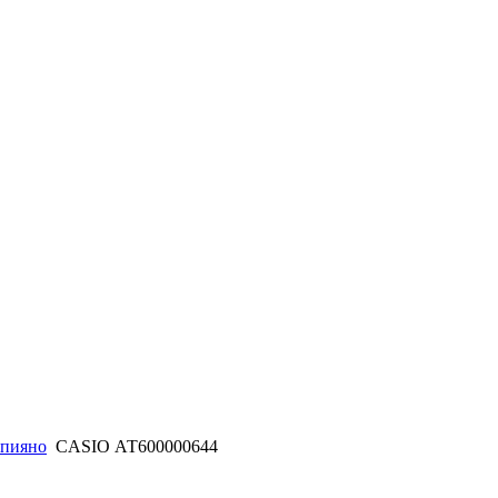
епияно
CASIO АТ600000644