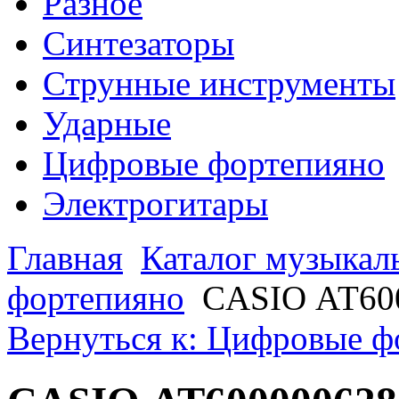
Разное
Синтезаторы
Струнные инструменты
Ударные
Цифровые фортепияно
Электрогитары
Главная
Каталог музыкал
фортепияно
CASIO АТ60
Вернуться к: Цифровые ф