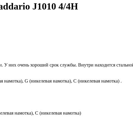
ddario J1010 4/4H
 У них очень хороший срок службы. Внутри находится стальной
я намотка), G (никелевая намотка), C (никелевая намотка) .
келевая намотка), C (никелевая намотка)