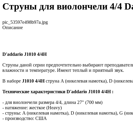
Струны для виолончели 4/4 Da
pic_53597e498b97a.jpg
Описание
D'addario J1010 4/4H
Струны даной серии предпочтительно выбирают преподаватели.
влажности и температуре. Имеют теплый и приятный звук.
В наборе
J1010 4/4H
струна A (никелевая намотка), D (никелева
Технические характеристики D'addario J1010 4/4H :
- для виолончели размера 4/4, длина 27" (700 мм)
- натяжение: жесткое (Heavy)
- струны: A (никелевая намотка), D (никелевая намотка), G (ни
- производство: США