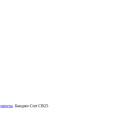
ументы
Банджо Cort CB25