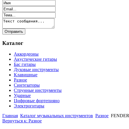
Каталог
Аккордеоны
Акустические гитары
Бас гитары
Духовые инструменты
Клавишные
Разное
Синтезаторы
Струнные инструменты
Ударные
Цифровые фортепияно
Электрогитары
Главная
Каталог музыкальных инструментов
Разное
FENDER
Вернуться к: Разное