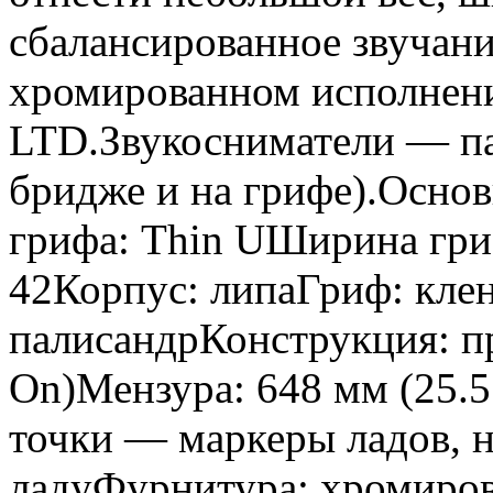
сбалансированное звучан
хромированном исполнени
LTD.Звукосниматели — па
бридже и на грифе).Осно
грифа: Thin UШирина гри
42Корпус: липаГриф: кле
палисандрКонструкция: п
On)Мензура: 648 мм (25.
точки — маркеры ладов, н
ладуФурнитура: хромиро