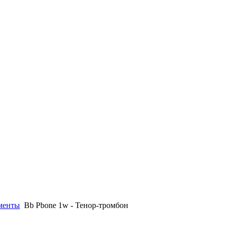
менты
Bb Pbone 1w - Тенор-тромбон