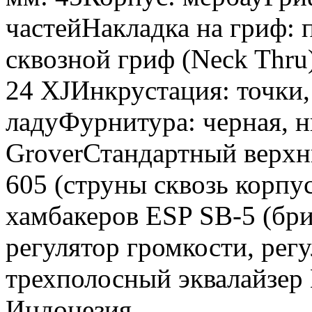
частейНакладка на гриф:
сквозной гриф (Neck Thru
24 XJИнкрустация: точки,
ладуФурнитура: черная, 
GroverСтандартный верх
605 (струны сквозь корпу
хамбакеров ESP SB-5 (бр
регулятор громкости, рег
трехполосный эквалайзер
Индонезия