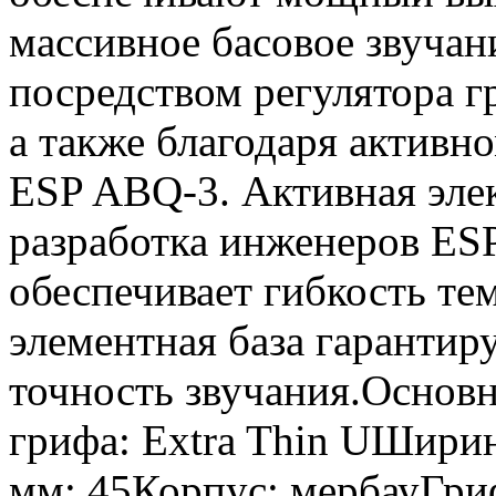
массивное басовое звучан
посредством регулятора г
а также благодаря активн
ESP ABQ-3. Активная эле
разработка инженеров ESP
обеспечивает гибкость те
элементная база гарантир
точность звучания.Основ
грифа: Extra Thin UШирин
мм: 45Корпус: мербауГриф: