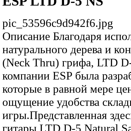
ESP LTD D-5 NS
pic_53596c9d942f6.jpg
Описание
Благодаря испо
натурального дерева и ко
(Neck Thru) грифа, LTD D
компании ESP была разраб
которые в равной мере це
ощущение удобства склад
игры.Представленная здес
гитары LTD D-5 Natural S