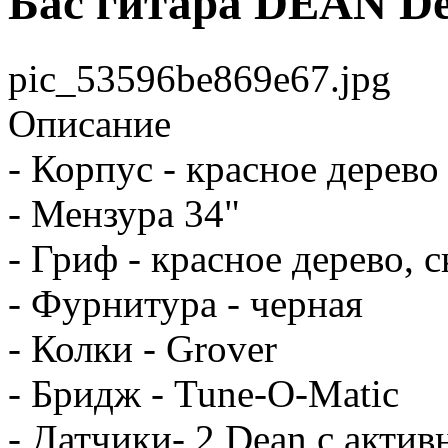
Бас гитара DEAN D
pic_53596be869e67.jpg
Описание
- Корпус - красное дерево
- Мензура 34"
- Гриф - красное дерево, 
- Фурнитура - черная
- Колки - Grover
- Бридж - Tune-O-Matic
- Датчики- 2 Dean c акти