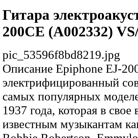
Гитара электроакус
200CE (A002332) V
pic_53596f8bd8219.jpg
Описание
Epiphone EJ-20
электрифицированный сов
самых популярных модел
1937 года, которая в свое
известным музыкантам как
Robbie Robertson, Emmylou