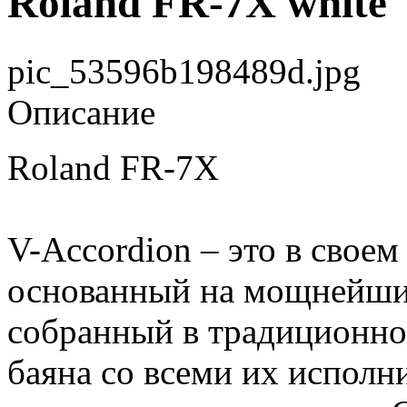
Roland FR-7X white
pic_53596b198489d.jpg
Описание
Roland FR-7X
V-Accordion – это в свое
основанный на мощнейши
собранный в традиционно
баяна со всеми их испол