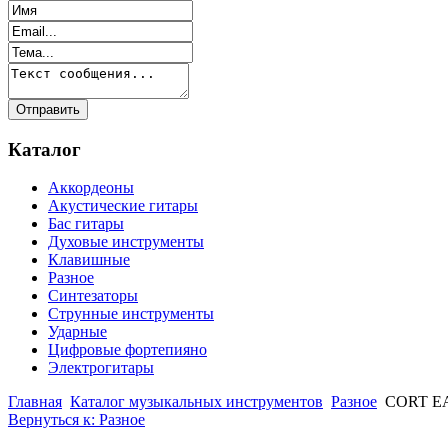
Каталог
Аккордеоны
Акустические гитары
Бас гитары
Духовые инструменты
Клавишные
Разное
Синтезаторы
Струнные инструменты
Ударные
Цифровые фортепияно
Электрогитары
Главная
Каталог музыкальных инструментов
Разное
CORT EA
Вернуться к: Разное